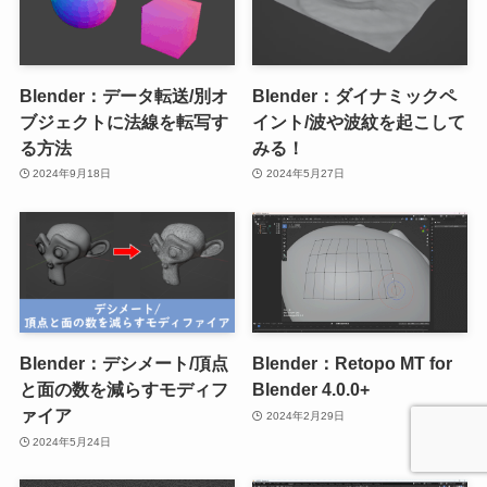
Blender：データ転送/別オ
Blender：ダイナミックペ
ブジェクトに法線を転写す
イント/波や波紋を起こして
る方法
みる！
2024年9月18日
2024年5月27日
Blender：デシメート/頂点
Blender：Retopo MT for
と面の数を減らすモディフ
Blender 4.0.0+
ァイア
2024年2月29日
2024年5月24日