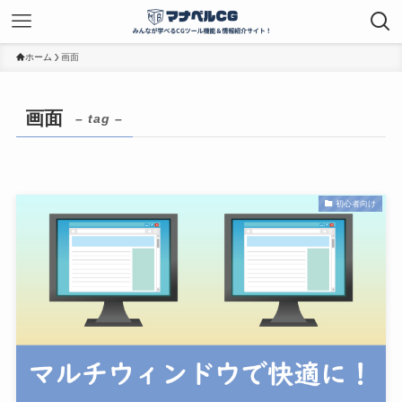
ホーム
画面
画面
– tag –
初心者向け