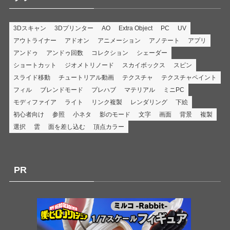
3Dスキャン
3Dプリンター
AO
Extra Object
PC
UV
アウトライナー
アドオン
アニメーション
アノテート
アプリ
アンドゥ
アンドゥ回数
コレクション
シェーダー
ショートカット
ジオメトリノード
スカイボックス
スピン
スライド移動
チュートリアル動画
テクスチャ
テクスチャペイント
フィル
ブレンドモード
プレハブ
マテリアル
ミニPC
モディファイア
ライト
リンク複製
レンダリング
下絵
初心者向け
参照
小ネタ
影のモード
文字
画面
背景
複製
選択
雲
面を差し込む
頂点カラー
PR