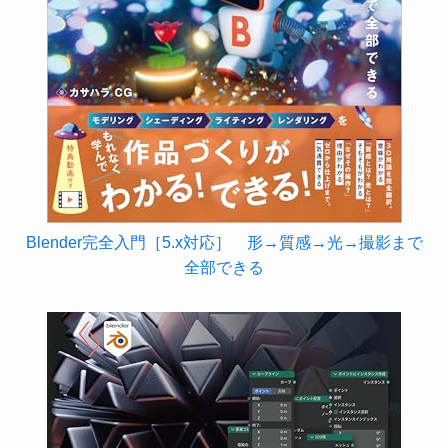
Blender完全入門［5.x対応］ 形→質感→光→撮影まで
全部できる