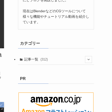
現在はBlenderなどのCGツールについて
様々な機能やチュートリアル動画を紹介し
ています。
カテゴリー
結
記事一覧
(312)
】
(3)
ま
ウ
PR
(8)
(199)
(2)
(9)
(13)
(5)
ン
(58)
(6)
(1)