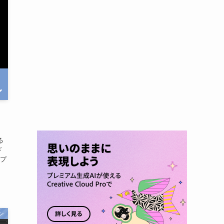
く
る
ド
＞プ
ン