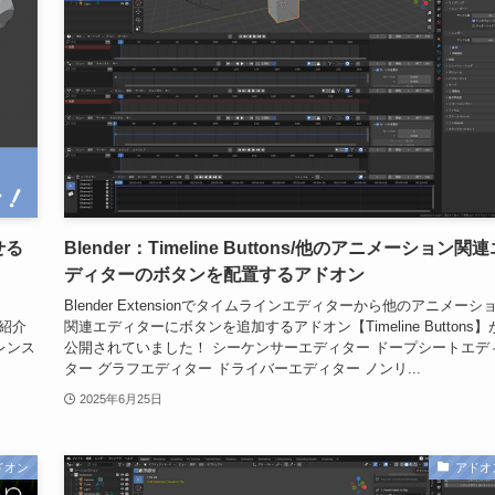
せる
Blender：Timeline Buttons/他のアニメーション関
ディターのボタンを配置するアドオン
Blender Extensionでタイムラインエディターから他のアニメーシ
を紹介
関連エディターにボタンを追加するアドオン【Timeline Buttons】
ァレンス
公開されていました！ シーケンサーエディター ドープシートエデ
.
ター グラフエディター ドライバーエディター ノンリ...
2025年6月25日
ドオン
アドオ