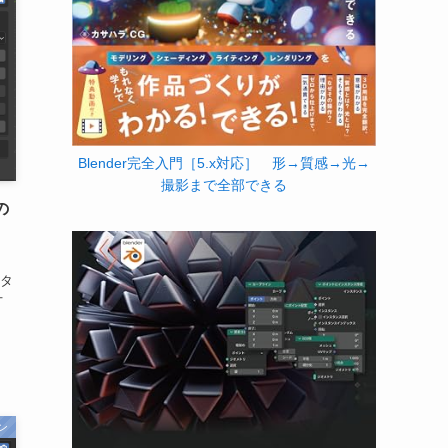
Blender完全入門［5.x対応］ 形→質感→光→
撮影まで全部できる
の
ンタ
オ
ン