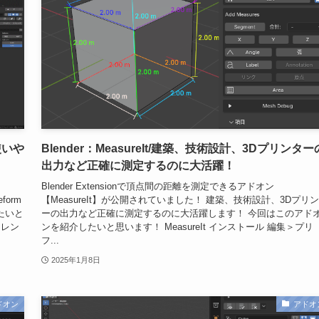
を使いや
Blender：MeasureIt/建築、技術設計、3Dプリンター
出力など正確に測定するのに大活躍！
Blender Extensionで頂点間の距離を測定できるアドオン
form
【MeasureIt】が公開されていました！ 建築、技術設計、3Dプリ
たいと
ーの出力など正確に測定するのに大活躍します！ 今回はこのアド
ァレン
ンを紹介したいと思います！ MeasureIt インストール 編集＞プリ
フ...
2025年1月8日
ドオン
アドオ