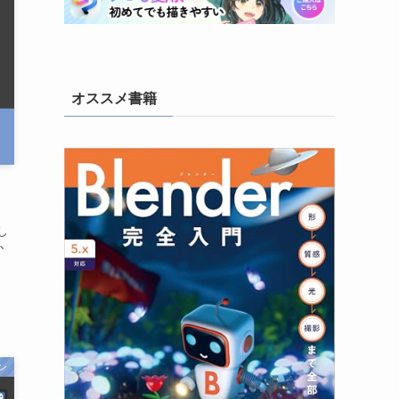
(6)
(3)
(10)
オススメ書籍
(26)
(22)
(4)
し
か
」
ン