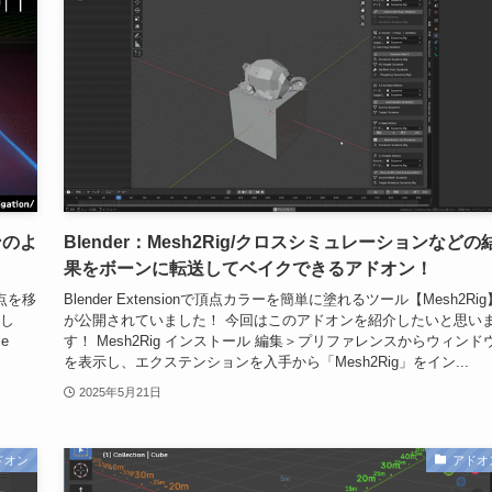
ジンのよ
Blender：Mesh2Rig/クロスシミュレーションなどの
果をボーンに転送してベイクできるアドオン！
視点を移
Blender Extensionで頂点カラーを簡単に塗れるツール【Mesh2Rig
まし
が公開されていました！ 今回はこのアドオンを紹介したいと思い
e
す！ Mesh2Rig インストール 編集＞プリファレンスからウィンド
を表示し、エクステンションを入手から「Mesh2Rig」をイン...
2025年5月21日
ドオン
アドオ