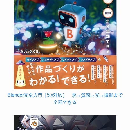
Blender完全入門［5.x対応］ 形→質感→光→撮影まで
全部できる