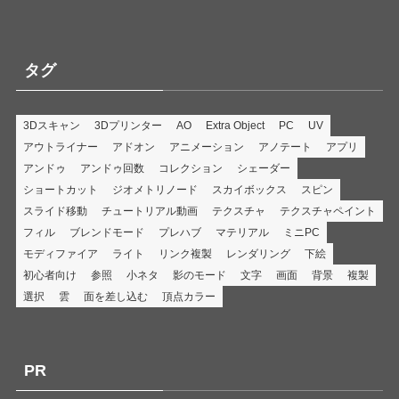
タグ
3Dスキャン
3Dプリンター
AO
Extra Object
PC
UV
アウトライナー
アドオン
アニメーション
アノテート
アプリ
アンドゥ
アンドゥ回数
コレクション
シェーダー
ショートカット
ジオメトリノード
スカイボックス
スピン
スライド移動
チュートリアル動画
テクスチャ
テクスチャペイント
フィル
ブレンドモード
プレハブ
マテリアル
ミニPC
モディファイア
ライト
リンク複製
レンダリング
下絵
初心者向け
参照
小ネタ
影のモード
文字
画面
背景
複製
選択
雲
面を差し込む
頂点カラー
PR