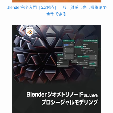
Blender完全入門［5.x対応］ 形→質感→光→撮影まで
全部できる