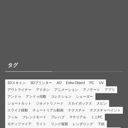
タグ
3Dスキャン
3Dプリンター
AO
Extra Object
PC
UV
アウトライナー
アドオン
アニメーション
アノテート
アプリ
アンドゥ
アンドゥ回数
コレクション
シェーダー
ショートカット
ジオメトリノード
スカイボックス
スピン
スライド移動
チュートリアル動画
テクスチャ
テクスチャペイント
フィル
ブレンドモード
プレハブ
マテリアル
ミニPC
モディファイア
ライト
リンク複製
レンダリング
下絵