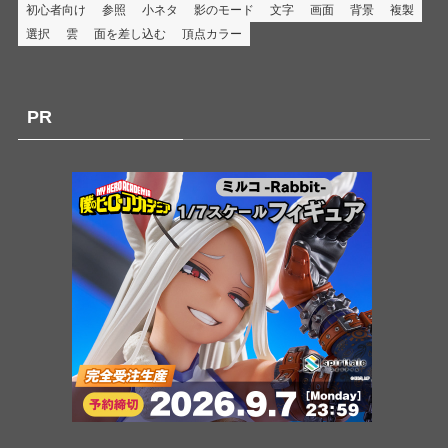
初心者向け
参照
小ネタ
影のモード
文字
画面
背景
複製
選択
雲
面を差し込む
頂点カラー
PR