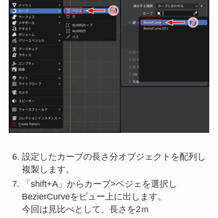
設定したカーブの長さ分オブジェクトを配列し
複製します。
「shift+A」からカーブ>ベジェを選択し
BezierCurveをビュー上に出します。
今回は見比べとして、長さを2ｍ