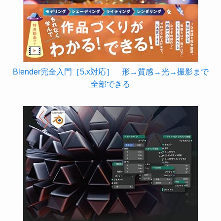
Blender完全入門［5.x対応］ 形→質感→光→撮影まで
全部できる