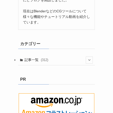
現在はBlenderなどのCGツールについて
様々な機能やチュートリアル動画を紹介し
ています。
カテゴリー
記事一覧
(312)
(3)
PR
(8)
(199)
(2)
(9)
(13)
(5)
(58)
(6)
(1)