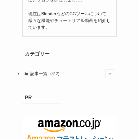
現在はBlenderなどのCGツールについて
様々な機能やチュートリアル動画を紹介し
ています。
カテゴリー
記事一覧
(312)
(3)
PR
(8)
(199)
(2)
(9)
(13)
(5)
(58)
(6)
(1)