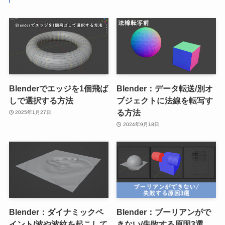
Blenderでエッジを1個飛ば
Blender：データ転送/別オ
しで選択する方法
ブジェクトに法線を転写す
る方法
2025年1月27日
2024年9月18日
Blender：ダイナミックペ
Blender：ブーリアンがで
イント/波や波紋を起こして
きない/失敗する原因3選